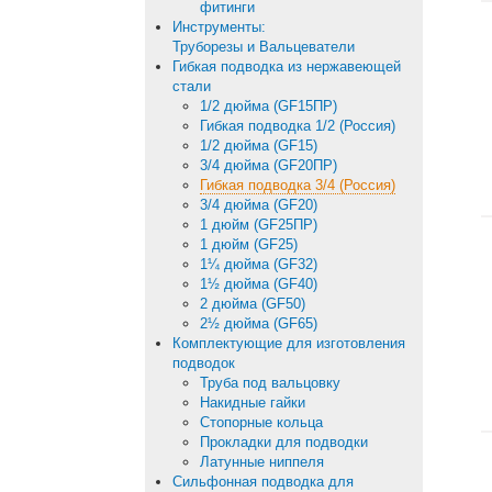
фитинги
Инструменты:
Труборезы и Вальцеватели
Гибкая подводка из нержавеющей
стали
1/2 дюйма (GF15ПР)
Гибкая подводка 1/2 (Россия)
1/2 дюйма (GF15)
3/4 дюйма (GF20ПР)
Гибкая подводка 3/4 (Россия)
3/4 дюйма (GF20)
1 дюйм (GF25ПР)
1 дюйм (GF25)
1¼ дюйма (GF32)
1½ дюйма (GF40)
2 дюйма (GF50)
2½ дюйма (GF65)
Комплектующие для изготовления
подводок
Труба под вальцовку
Накидные гайки
Стопорные кольца
Прокладки для подводки
Латунные ниппеля
Сильфонная подводка для