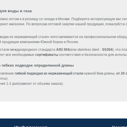
для воды и газа
ожно оптом и в розницу со склада в Москве. Подберите интересующую вас си
тернет-магазине. По вопросам оптовой закупки нашей продукции, пожалуйста
дводка из нержавеющей стали» изготавливаются на профессиональном обор
й продукции компаниями Южной Кореи и России.
 стали международного стандарта
AISI 304
(или stainless steel -
SS304
), что п
меет все необходимые
сертификаты
соответствия и безопасности для исполь
 гибких подводок определенной длины
товление
гибкой подводки из нержавеющей стали
нужной Вам длины,
от 20 
хты).
ния 1-2 дня(зависит от объема заказа).